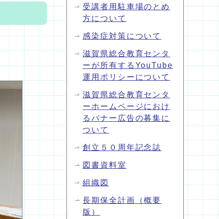
受講者用駐車場のとめ
方について
感染症対策について
滋賀県総合教育センタ
ーが所有するYouTube
運用ポリシーについて
滋賀県総合教育センタ
ーホームページにおけ
るバナー広告の募集に
ついて
創立５０周年記念誌
図書資料室
組織図
長期保全計画（概要
版）