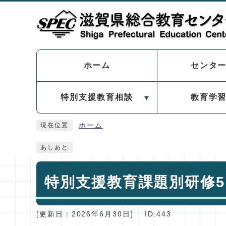
ページの先頭です
センタ
ホーム
特別支援教育相談
教育学
ここから本文です
ホーム
現在位置
あしあと
特別支援教育課題別研修5
[更新日：
2026年6月30日
]
ID:443