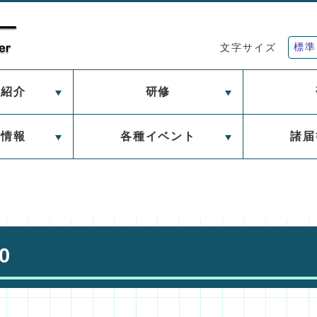
標準
文字サイズ
ー紹介
研修
習情報
各種イベント
諸届
0