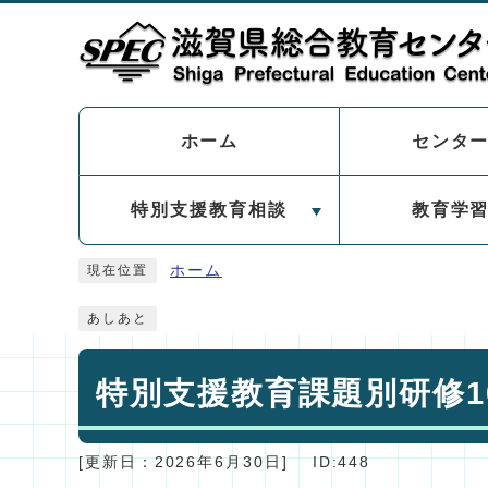
ページの先頭です
センタ
ホーム
特別支援教育相談
教育学
ここから本文です
ホーム
現在位置
あしあと
特別支援教育課題別研修1
[更新日：
2026年6月30日
]
ID:448