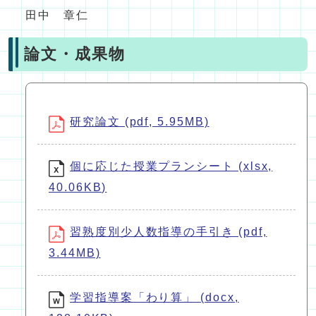
田中 章仁
論文・成果物
研究論文 (pdf, 5.95MB)
個に応じた授業プランシート (xlsx,
40.06KB)
習熟度別少人数指導の手引き (pdf,
3.44MB)
学習指導案「わり算」 (docx,