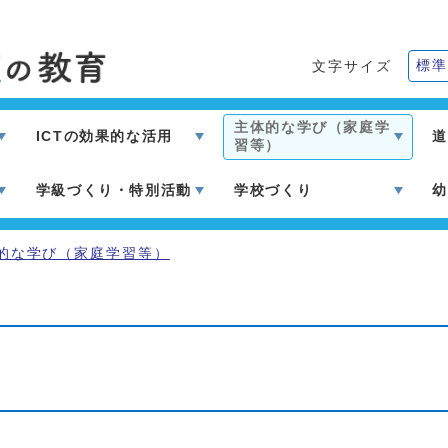
標準
文字サイズ
主体的な学び（家庭学
ICTの効果的な活用
道
習等）
学級づくり・特別活動
学校づくり
幼
的な学び（家庭学習等）