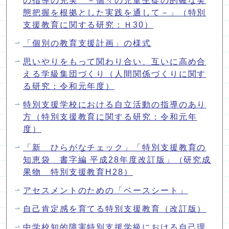
の指導の充実 －個々の児童生徒の的確な実
態把握を根拠とした実践を通して－」（特別
支援教育に関する研究：Ｈ30）
「個別の教育支援計画」の様式
思いやりをもって関わり合い、互いに高め合
える学級集団づくり（人間関係づくりに関す
る研究：令和元年度）
特別支援学校における自立活動の指導のあり
方（特別支援教育に関する研究：令和元年
度）
「新 ひらがなチェック」「特別支援教育の
知恵袋 書字編 平成28年度改訂版」（研究成
果物 特別支援教育H28）
アセスメントのための「ベースシート」
自己肯定感を育てる特別支援教育（改訂版）
中学校知的障害特別支援学級における自己理