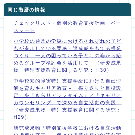
同じ階層の情報
チェックリスト・個別の教育支援計画・ベー
スシート
小学校の通常の学級におけるそれぞれの子ど
もが参加している実感・達成感をもてる授業
づくり－一人の困っている子どもの姿から始
めるグループ検討会を活用して－（研究成果
物 特別支援教育に関する研究：Ｈ30）
中学校知的障害特別支援学級における自己理
解を育むキャリア教育－「振り返りと目標設
定」を「きらりアップタイム」と「キャリア
カウンセリング」で深める自立活動の実践－
（研究成果物 特別支援教育に関する研究：
H29）
研究成果物「特別支援学校における自立活動