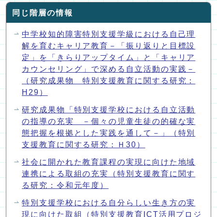
同じ階層の情報
中学校知的障害特別支援学級における自己理
解を育むキャリア教育－「振り返りと目標設
定」を「きらりアップタイム」と「キャリア
カウンセリング」で深める自立活動の実践－
（研究成果物 特別支援教育に関する研究：
H29）
研究成果物「特別支援学校における自立活動
の指導の充実 －個々の児童生徒の的確な実
態把握を根拠とした実践を通して－」（特別
支援教育に関する研究：Ｈ30）
社会に開かれた教育課程の実現に向けた地域
連携による取組の充実（特別支援教育に関す
る研究：令和元年度）
特別支援学校における自分らしい生き方の実
現に向けた取組（特別支援教育ICT活用プロジ