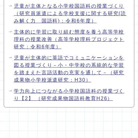
児童が主体となる小学校国語科の授業づくり
（研究員派遣による学校支援に関する研究(読
み解く力 国語科)：令和6年度）
主体的に学習に取り組む態度を養う高等学校
理科の授業改善（高等学校理科プロジェクト
研究：令和6年度）
児童が主体的に英語でコミュニケーションを
図る授業づくり－小・中学校の系統的な学習
を踏まえた言語活動の充実を通して－（研究
成果物小学校派遣研究：H30）
学力向上につながる小学校国語科の授業づく
り【2】 （研究成果物国語科教育H26）