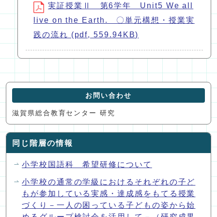
実証授業Ⅱ 第6学年 Unit5 We all
live on the Earth. 〇単元構想・授業実
践の流れ (pdf, 559.94KB)
お問い合わせ
滋賀県総合教育センター 研究
同じ階層の情報
小学校国語科 希望研修について
小学校の通常の学級におけるそれぞれの子ど
もが参加している実感・達成感をもてる授業
づくり－一人の困っている子どもの姿から始
めるグループ検討会を活用して－（研究成果